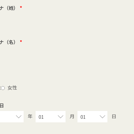
ナ（姓）
*
ナ（名）
*
性
女性
日
年
月
日