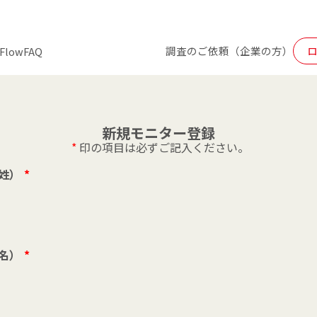
調査のご依頼（企業の方）
Flow
FAQ
新規モニター登録
*
印の項目は必ずご記入ください。
姓）
*
名）
*