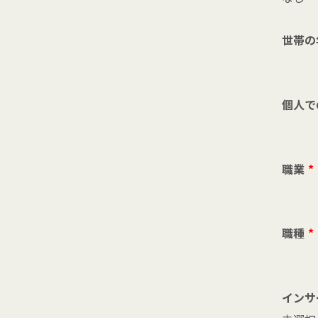
世帯の
個人で
職業
*
職種
*
インサ