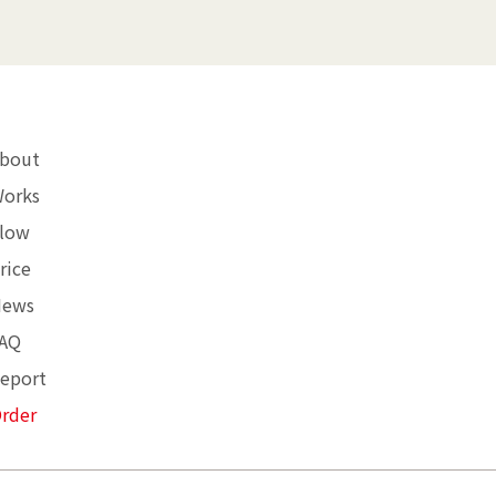
bout
orks
low
rice
News
AQ
eport
rder