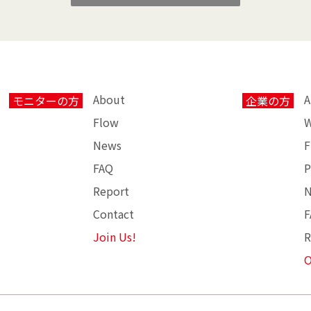
About
A
モニターの方
企業の方
Flow
W
News
F
FAQ
P
Report
Contact
F
Join Us!
R
O